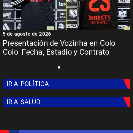
5 de agosto de 2026
5
Presentación de Vozinha en Colo
Colo: Fecha, Estadio y Contrato
IR A
POLÍTICA
IR A
SALUD