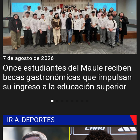
7 de agosto de 2026
7
Álvarez-Salamanca lidera la apuesta
regional para consolidar el Paso
Pehuenche como alternativa a Los
Libertadores
IR A
DEPORTES