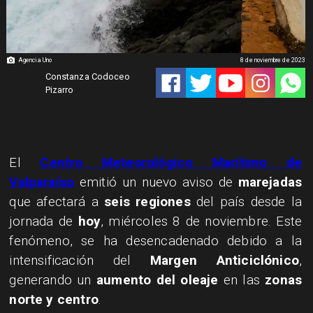
Agencia Uno
8 de noviembre de 2023
Constanza Codoceo
Pizarro
El
Centro Meteorológico Marítimo de
Valparaíso
emitió un nuevo aviso de
marejadas
que afectará a
seis regiones
del país desde la
jornada de
hoy
, miércoles 8 de noviembre. Este
fenómeno, se ha desencadenado debido a la
intensificación del
Margen Anticiclónico
,
generando un
aumento del oleaje
en las
zonas
norte y centro
.