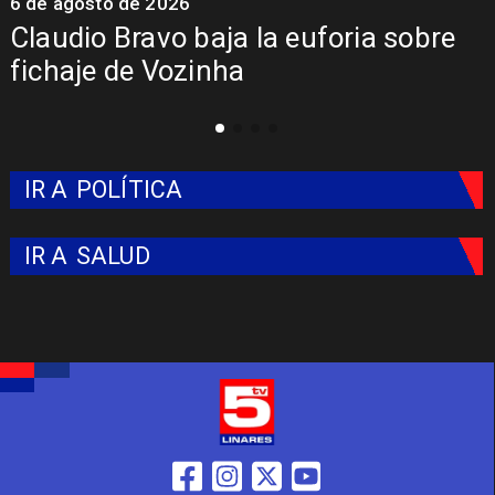
6 de agosto de 2026
5
Claudio Bravo baja la euforia sobre
fichaje de Vozinha
IR A
POLÍTICA
IR A
SALUD