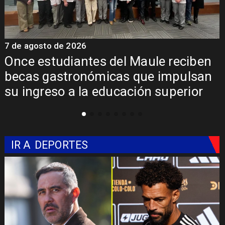
7 de agosto de 2026
7
Álvarez-Salamanca lidera la apuesta
regional para consolidar el Paso
Pehuenche como alternativa a Los
Libertadores
IR A
DEPORTES