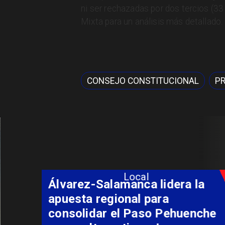
ni ser rechazadas por dos tercios (3
Mixta para un análisis más detallado.
CONSEJO CONSTITUCIONAL
P
Local
Álvarez-Salamanca lidera la
apuesta regional para
consolidar el Paso Pehuenche