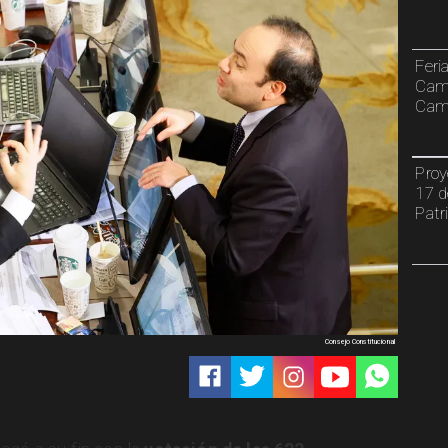
Feri
Cami
Camp
Proy
17 d
Patr
Consejo Constitucional