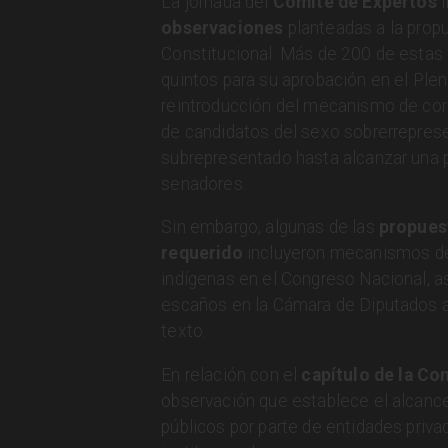
​La jornada del
Comité de Expertos
observaciones
planteadas a la prop
Constitucional. Más de 200 de estas
quintos para su aprobación en el Ple
reintroducción del mecanismo de corr
de candidatos del sexo sobrerreprese
subrepresentado hasta alcanzar una 
senadores.
Sin embargo, algunas de las
propues
requerido
incluyeron mecanismos de 
indígenas en el Congreso Nacional, as
escaños en la Cámara de Diputados a
texto.
En relación con el
capítulo de la Con
observación que establece el alcance
públicos por parte de entidades priva