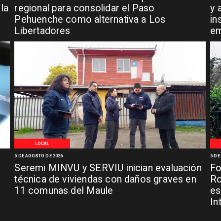
la
regional para consolidar el Paso
y 
Pehuenche como alternativa a Los
in
Libertadores
em
LOCAL
5 DE AGOSTO DE 2026
5 DE
Seremi MINVU y SERVIU inician evaluación
Fo
técnica de viviendas con daños graves en
Ro
11 comunas del Maule
es
In