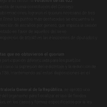
llegó a su fin con la
votación de las 622
uesta de nueva constitución del Consejo
 observaciones lograron el quorum necesario de tres
no.Entre los puntos más destacados se encuentra la
ección de escaños por género, que implica la cesión
ntado en favor de aquellos del sexo
proporción de 60/40 en las elecciones de diputados y
tas que no obtuvieron el quorum
participación diferenciada para los pueblos
í como la supresión del redistritaje y la reducción de
 138, manteniendo así estas disposiciones en el
traloría General de la República
, se aprobó una
 del organismo para fiscalizar el uso de fondos
das, en los casos y formas especificados por la ley