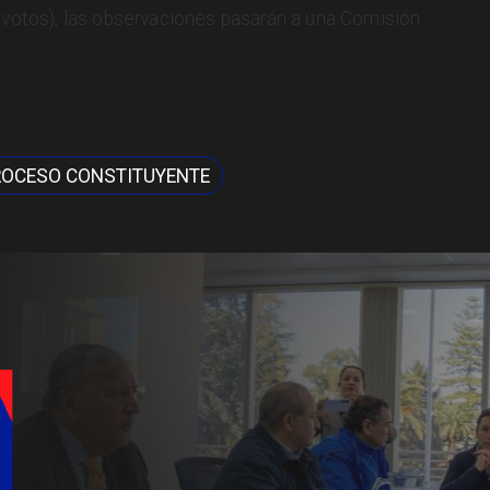
3 votos), las observaciones pasarán a una Comisión
ROCESO CONSTITUYENTE