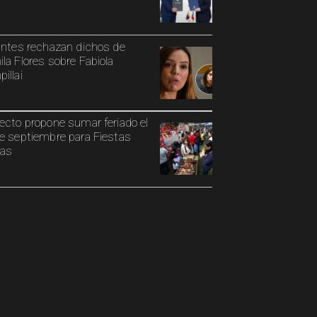
antes rechazan dichos de
la Flores sobre Fabiola
illai
ecto propone sumar feriado el
e septiembre para Fiestas
ias