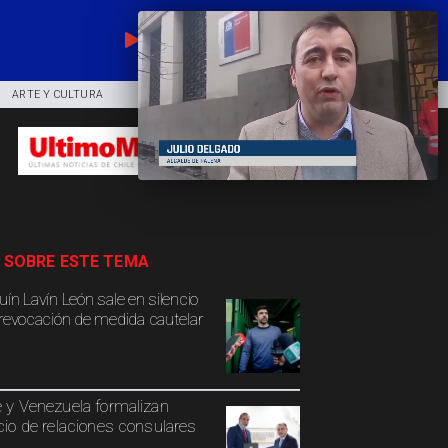
EN VIVO
ARTE Y CULTURA
COMUNIDAD
DEPORTES
 SOBRE ESTE TEMA
uín Lavín León sale en silencio
 revocación de medida cautelar
e y Venezuela formalizan
icio de relaciones consulares