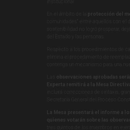
institucional.
En el ámbito de la
protección del m
comunidades" entre aquellos con el d
sostenibilidad no logró prosperar, d
del Estado y las personas.
Respecto a los procedimientos de ca
elimina el procedimiento de reemplaz
contenga un mecanismo para una nuev
Las
observaciones aprobadas serán
Experta remitirá a la Mesa Directi
incluirá correcciones de sintaxis, gra
Secretaría General del Proceso Const
La Mesa presentará el informe a lo
quienes votarán sobre las observa
tres quintos de los miembros en ejer