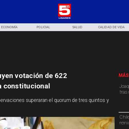
ECONOMÍA
POLICIAL
SALUD
CALIDAD DE VIDA
uyen votación de 622
MÁS
 constitucional
Joaq
tras
ervaciones superaran el quorum de tres quintos y
Chil
rein