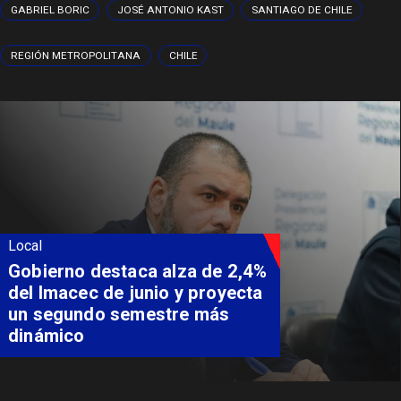
GABRIEL BORIC
JOSÉ ANTONIO KAST
SANTIAGO DE CHILE
REGIÓN METROPOLITANA
CHILE
Local
Coordinación entre Curepto,
Delegación Presidencial y
Carabineros permite rescate
aeromédico de paciente
aislado