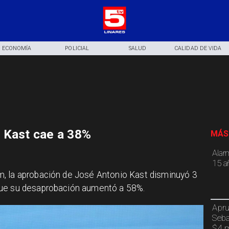
ECONOMÍA
POLICIAL
SALUD
CALIDAD DE VIDA
 Kast cae a 38%
MÁS
Alar
15 a
, la aprobación de José Antonio Kast disminuyó 3
que su desaprobación aumentó a 58%.
Apru
Seba
$4 m