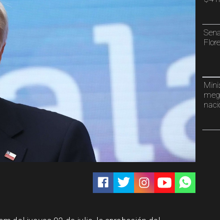
Sena
Flor
Mini
mega
naci