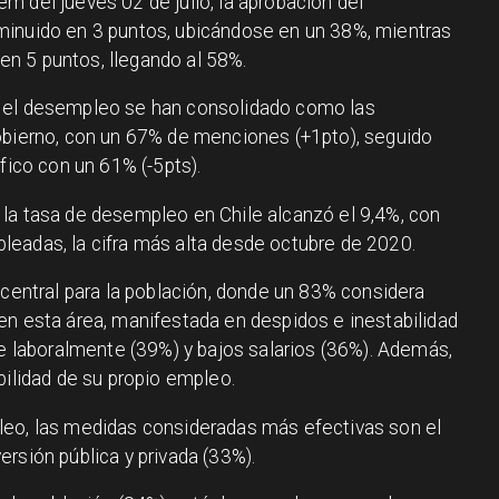
m del jueves 02 de julio, la aprobación del
minuido en 3 puntos, ubicándose en un 38%, mientras
n 5 puntos, llegando al 58%.
y el desempleo se han consolidado como las
obierno, con un 67% de menciones (+1pto), seguido
fico con un 61% (-5pts).
la tasa de desempleo en Chile alcanzó el 9,4%, con
eadas, la cifra más alta desde octubre de 2020.
 central para la población, donde un 83% considera
en esta área, manifestada en despidos e inestabilidad
se laboralmente (39%) y bajos salarios (36%). Además,
bilidad de su propio empleo.
leo, las medidas consideradas más efectivas son el
rsión pública y privada (33%).