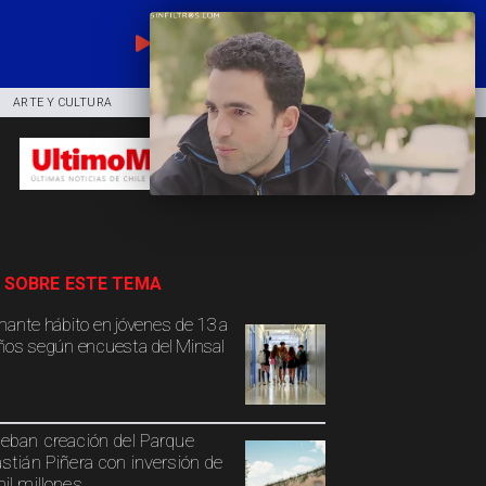
EN VIVO
ARTE Y CULTURA
COMUNIDAD
DEPORTES
 SOBRE ESTE TEMA
mante hábito en jóvenes de 13 a
ños según encuesta del Minsal
eban creación del Parque
stián Piñera con inversión de
il millones