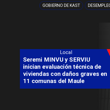
GOBIERNO DE KAST
DESEMPLE
Local
Fondo Orasmi entrega apoyo a
familia de Romeral para
costear alimentación
especializada de niño con
Síndrome de Intestino Corto