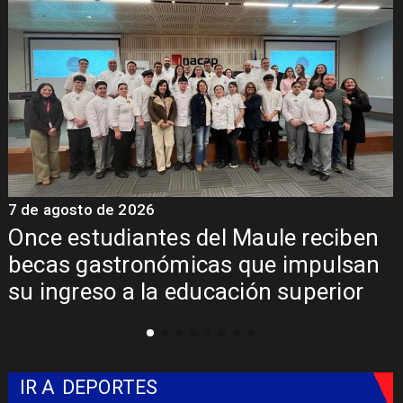
7 de agosto de 2026
7
Álvarez-Salamanca lidera la apuesta
regional para consolidar el Paso
Pehuenche como alternativa a Los
Libertadores
IR A
DEPORTES