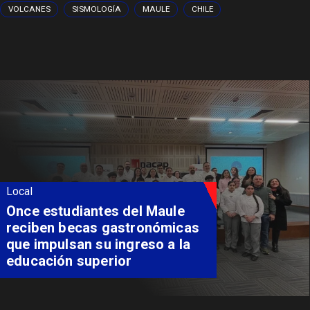
VOLCANES
SISMOLOGÍA
MAULE
CHILE
Local
Álvarez-Salamanca lidera la
apuesta regional para
consolidar el Paso Pehuenche
como alternativa a Los
Libertadores