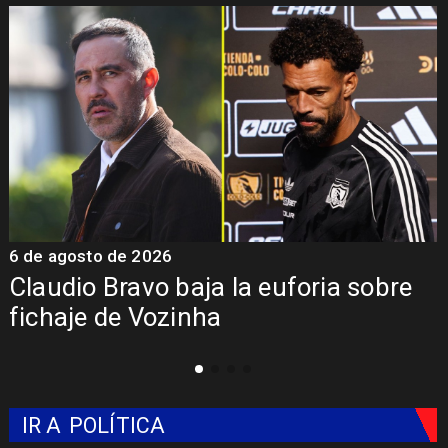
026
5 de agosto de 202
o baja la euforia sobre
Presentación
Vozinha
Colo: Fecha, 
IR A
POLÍTICA