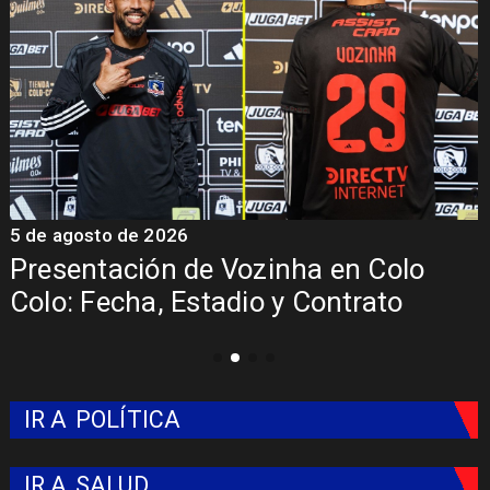
5 de agosto de 2026
5
Presentación de Vozinha en Colo
Colo: Fecha, Estadio y Contrato
IR A
POLÍTICA
IR A
SALUD