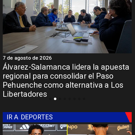
7 de agosto de 2026
7
Álvarez-Salamanca lidera la apuesta
regional para consolidar el Paso
Pehuenche como alternativa a Los
Libertadores
IR A
DEPORTES