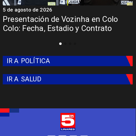
5 de agosto de 2026
4
La Roja enfrentará a los anfitriones
del Mundial 2026
IR A
POLÍTICA
IR A
SALUD