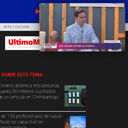
EN VIVO
ARTE Y CULTURA
COMUNIDAD
DEPORTES
 SOBRE ESTE TEMA
bineros detiene a tres personas
cupera $6 millones sustraídos
e un vehículo en Chimbarongo
de 130 profesionales de salud
Maule se capacitan en
vación para la