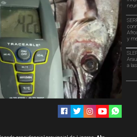
neur
SERP
conm
Afro
y me
SLEP
Arau
a la