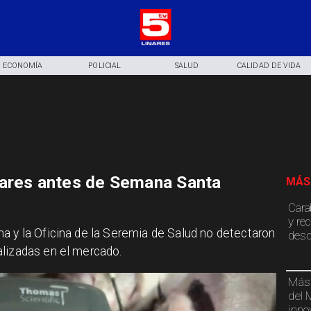
ECONOMÍA
POLICIAL
SALUD
CALIDAD DE VIDA
nares antes de Semana Santa
MÁS
Cara
y re
a y la Oficina de la Seremia de Salud no detectaron
desd
alizadas en el mercado.
Más 
del 
inno