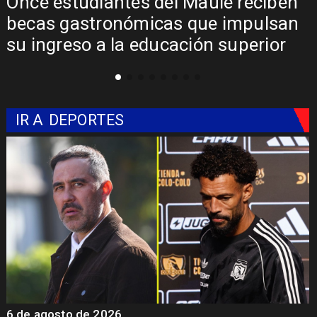
Once estudiantes del Maule reciben
becas gastronómicas que impulsan
su ingreso a la educación superior
IR A
DEPORTES
6 de agosto de 2026
5