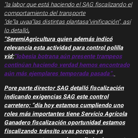
"la labor que está haciendo el SAG fiscalizando el
comportamiento del transporte
"de
"la uva
a
"las distintas plantas
a
"vinificación”, así
lo detalló
,
"Seremi
Agricultura quien además indicó
relevancia esta actividad para control polilla
vid;
“lobesia botrana aún presente trampeos
continúan haciendo verdad hemos encontrado
aún más ejemplares temporada pasada”.
Pore parte director SAG detalló fiscalización
indicando exigencias SAG este control
carretero; “día hoy estamos cumpliendo uno
roles más importantes tiene Servicio Agrícola
Ganadero fiscalización oportunidad estamos
fiscalizando tránsito uvas porque ya