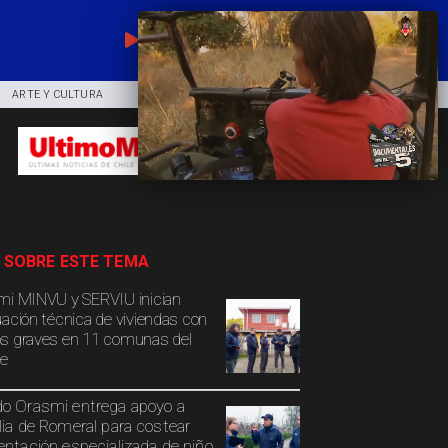
EN VIVO
ARTE Y CULTURA
COMUNIDAD
DEPORTES
 SOBRE ESTE TEMA
mi MINVU y SERVIU inician
uación técnica de viviendas con
s graves en 11 comunas del
e
o Orasmi entrega apoyo a
lia de Romeral para costear
entación especializada de niño