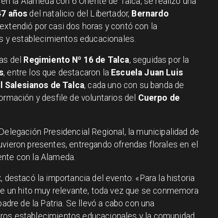
o en la Alameda con 6 Oriente de Talca, se realizó una
47 años
del natalicio del Libertador,
Bernardo
 extendió por casi dos horas y contó con la
nes y establecimientos educacionales.
ías del
Regimiento Nº 16 de Talca
, seguidas por la
s
, entre los que destacaron la
Escuela Juan Luis
 Salesianos de Talca
, cada uno con su banda de
ormación y desfile de voluntarios del
Cuerpo de
Delegación Presidencial Regional, la municipalidad de
uvieron presentes, entregando ofrendas florales en el
ente con la Alameda.
z
, destacó la importancia del evento: «Para la historia
 de un hito muy relevante, toda vez que se conmemora
padre de la Patria. Se llevó a cabo con una
ros establecimientos educacionales y la comunidad