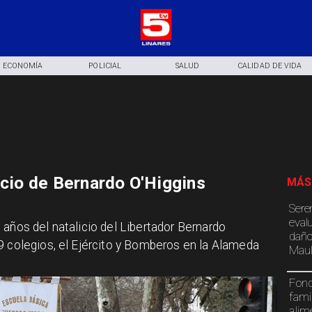
ECONOMÍA
POLICIAL
SALUD
CALIDAD DE VIDA
icio de Bernardo O'Higgins
MÁS
Sere
eval
 años del natalicio del Libertador Bernardo
daño
9 colegios, el Ejército y Bomberos en la Alameda
Maul
Fond
fami
alim