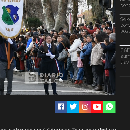
con 
Sell
conv
post
CGE 
sumi
tras