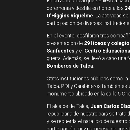
En un acto oficial que se llevó a cab
ceremonia y desfile en honor a los
2
O'Higgins Riquelme
. La actividad se
participación de diversas institucio
En el evento, desfilaron tres compañ
presentación de
29 liceos y colegio
Sanfuentes
y el
Centro Educacional
guerra. Además, se llevó a cabo una f
Bomberos de Talca
.
Otras instituciones públicas como la 
Talca, PDI y Carabineros también est
monumento ubicado en la calle 6 Ori
El alcalde de Talca,
Juan Carlos Día
republicana de nuestro país se trata
y se recuerda el natalicio de nuestro 
participación muy numerosa de nuest