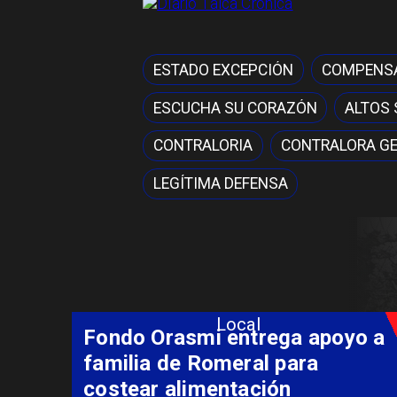
Diario Talca Crónica
ESTADO EXCEPCIÓN
COMPENSA
ESCUCHA SU CORAZÓN
ALTOS
CONTRALORIA
CONTRALORA G
LEGÍTIMA DEFENSA
Local
Fondo Orasmi entrega apoyo a
familia de Romeral para
costear alimentación