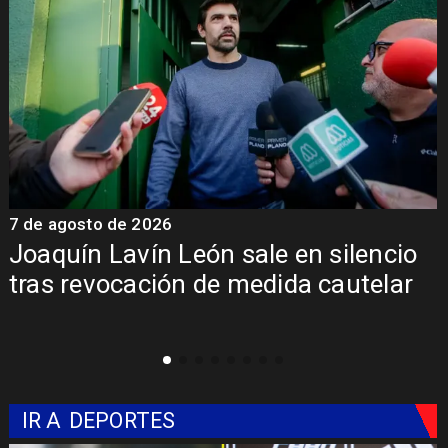
7 de agosto de 2026
7
Joaquín Lavín León sale en silencio
y
tras revocación de medida cautelar
IR A
DEPORTES