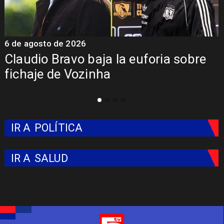
6 de agosto de 2026
5
Claudio Bravo baja la euforia sobre
fichaje de Vozinha
IR A
POLÍTICA
IR A
SALUD