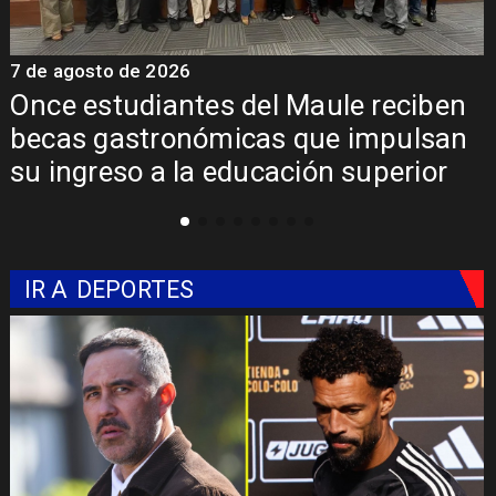
7 de agosto de 2026
aule reciben
Álvarez-Salamanca lidera
ue impulsan
regional para consolidar 
ón superior
Pehuenche como alternat
Libertadores
IR A
DEPORTES