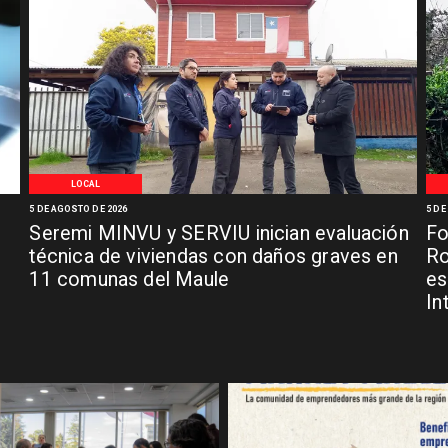
LOCAL
5 DE AGOSTO DE 2026
5 DE
Seremi MINVU y SERVIU inician evaluación
Fo
técnica de viviendas con daños graves en
Ro
11 comunas del Maule
es
In