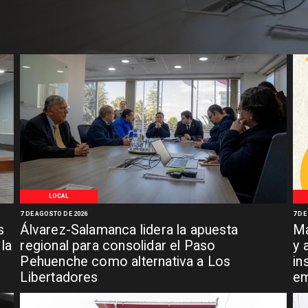
LOCAL
7 DE AGOSTO DE 2026
7 DE
s
Álvarez-Salamanca lidera la apuesta
Ma
la
regional para consolidar el Paso
y 
Pehuenche como alternativa a Los
in
Libertadores
em