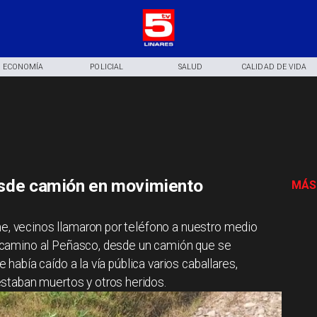
ECONOMÍA
POLICIAL
SALUD
CALIDAD DE VIDA
esde camión en movimiento
MÁS
he, vecinos llamaron por teléfono a nuestro medio
el camino al Peñasco, desde un camión que se
e había caído a la vía pública varios caballares,
taban muertos y otros heridos.