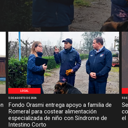
LOCAL
5 DE AGOSTO DE 2026
5 DE
ón
Fondo Orasmi entrega apoyo a familia de
Se
n
Romeral para costear alimentación
co
especializada de niño con Síndrome de
el
Intestino Corto