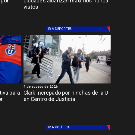
 por
ciudades alcanzan máximos nunca
vistos
IR A
DEPORTES
4 de agosto de 2026
tiva para
Clark increpado por hinchas de la U
or
en Centro de Justicia
IR A
POLÍTICA