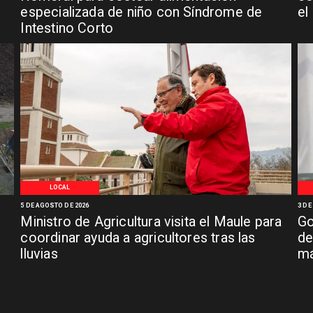
especializada de niño con Síndrome de
el
Intestino Corto
LOCAL
5 DE AGOSTO DE 2026
3 DE
Ministro de Agricultura visita el Maule para
Go
coordinar ayuda a agricultores tras las
de
lluvias
má