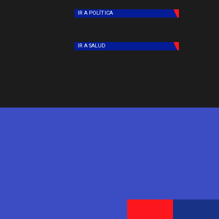
IR A
POLÍTICA
IR A
SALUD