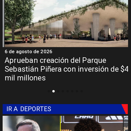
6 de agosto de 2026
6
a
Aprueban creación del Parque
Sebastián Piñera con inversión de $4
mil millones
IR A
DEPORTES