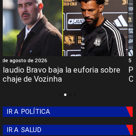
5 de agosto de 2026
5
Presentación de Vozinha en Colo
Colo: Fecha, Estadio y Contrato
IR A
POLÍTICA
IR A
SALUD