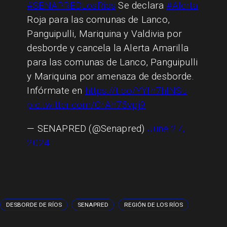
#SENAPREDLosRios
Se declara
#Alerta
Roja para las comunas de Lanco,
Panguipulli, Mariquina y Valdivia por
desborde y cancela la Alerta Amarilla
para las comunas de Lanco, Panguipulli
y Mariquina por amenaza de desborde.
Infórmate en
https://t.co/YYfh7hINSu
pic.twitter.com/CrAh75vpj9
— SENAPRED (@Senapred)
June 27,
2024
DESBORDE DE RÍOS
SENAPRED
REGIÓN DE LOS RÍOS