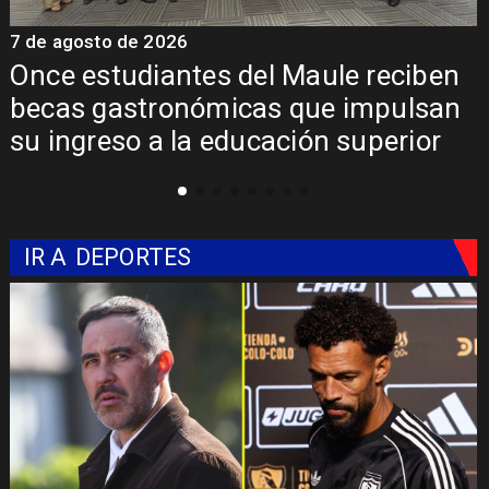
7 de agosto de 2026
ciben
Álvarez-Salamanca lidera la apu
ulsan
regional para consolidar el Paso
rior
Pehuenche como alternativa a 
Libertadores
IR A
DEPORTES