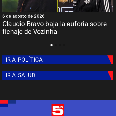
 agosto de 2026
5 de a
udio Bravo baja la euforia sobre
Pres
haje de Vozinha
Colo
IR A
POLÍTICA
IR A
SALUD