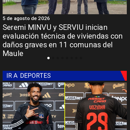
5 de agosto de 2026
5
Fondo Orasmi entrega apoyo a
familia de Romeral para costear
alimentación especializada de niño
con Síndrome de Intestino Corto
IR A
DEPORTES