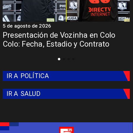
5 de agosto de 2026
4
La Roja enfrentará a los anfitriones
del Mundial 2026
IR A
POLÍTICA
IR A
SALUD