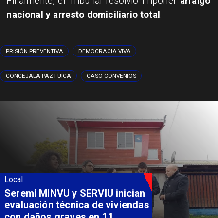
Finalmente, el Tribunal resolvió imponer
arraigo
nacional y arresto domiciliario total
.
PRISIÓN PREVENTIVA
DEMOCRACIA VIVA
CONCEJALA PAZ FUICA
CASO CONVENIOS
Local
Seremi MINVU y SERVIU inician
evaluación técnica de viviendas
con daños graves en 11