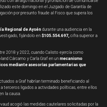
dó con arraigo nacional y prohibición de comunicarse
alizado este domingo en el Juzgado de Garantía de
igación por presunto fraude al Fisco que supera los
lía Regional de Aysén
durante una audiencia en la
estigado, fijándolo en
$105.554.697,
cifra superior a
ntre 2018 y 2022, cuando Calisto ejercía como
Roland Cárcamo y Carla Graf en un
mecanismo
icos mediante asesorías parlamentarias que
ectuados a Graf habrían terminado beneficiando al
 terceros ligados a actividades políticas, entre ellos
en la causa.
evaud acogió las medidas cautelares solicitadas por la