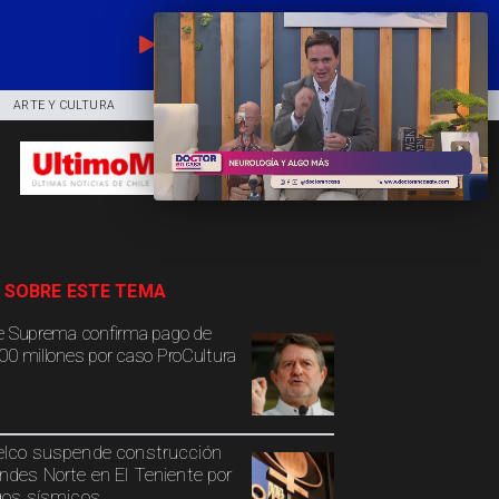
EN VIVO
ARTE Y CULTURA
COMUNIDAD
DEPORTES
 SOBRE ESTE TEMA
e Suprema confirma pago de
00 millones por caso ProCultura
lco suspende construcción
ndes Norte en El Teniente por
gos sísmicos