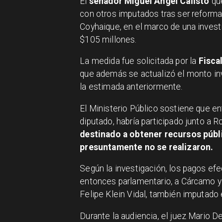
El
senador Miguel Ángel Calisto
que
con otros imputados tras ser reform
Coyhaique, en el marco de una invest
$105 millones.
La medida fue solicitada por la
Fisca
que además se actualizó el monto inv
la estimada anteriormente.
El Ministerio Público sostiene que e
diputado, habría participado junto a 
destinado a obtener recursos públ
presuntamente no se realizaron.
Según la investigación, los pagos ef
entonces parlamentario, a Cárcamo y a
Felipe Klein Vidal, también imputado 
Durante la audiencia, el juez Mario D