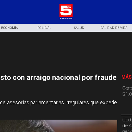
ECONOMÍA
POLICIAL
SALUD
CALIDAD DE VIDA
sto con arraigo nacional por fraude
MÁS
Cort
$1.0
 de asesorías parlamentarias irregulares que excede
Code
de A
ries