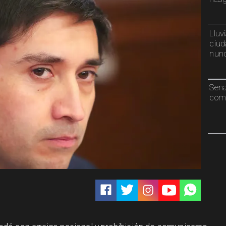
Lluv
ciud
nunc
Sen
comp