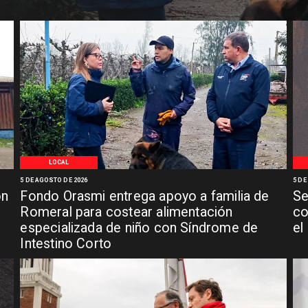
LOCAL
5 DE AGOSTO DE 2026
5 DE
ón
Fondo Orasmi entrega apoyo a familia de
Se
n
Romeral para costear alimentación
co
especializada de niño con Síndrome de
el
Intestino Corto