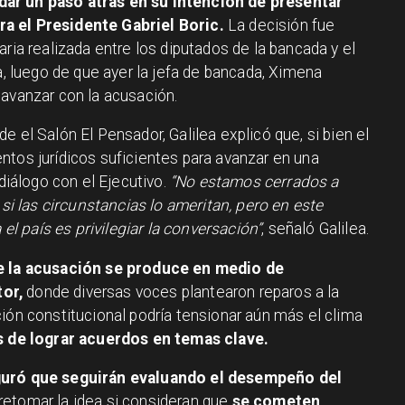
ar un paso atrás en su intención de presentar
a el Presidente Gabriel Boric.
La decisión fue
aria realizada entre los diputados de la bancada y el
ea, luego de que ayer la jefa de bancada, Ximena
 avanzar con la acusación.
e el Salón El Pensador, Galilea explicó que, si bien el
ntos jurídicos suficientes para avanzar en una
 diálogo con el Ejecutivo.
“No estamos cerrados a
 si las circunstancias lo ameritan, pero en este
 país es privilegiar la conversación”
, señaló Galilea.
de la acusación se produce en medio de
or,
donde diversas voces plantearon reparos a la
ión constitucional podría tensionar aún más el clima
s de lograr acuerdos en temas clave.
guró que seguirán evaluando el desempeño del
retomar la idea si consideran que
se cometen