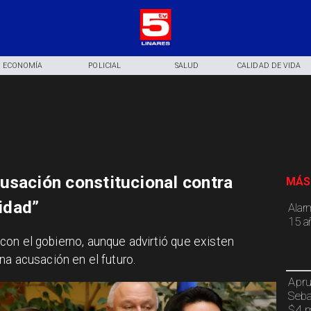
ECONOMÍA
POLICIAL
SALUD
CALIDAD DE VIDA
usación constitucional contra
MÁS
ridad”
Alar
15 a
go con el gobierno, aunque advirtió que existen
na acusación en el futuro.
Apru
Seba
$4 m