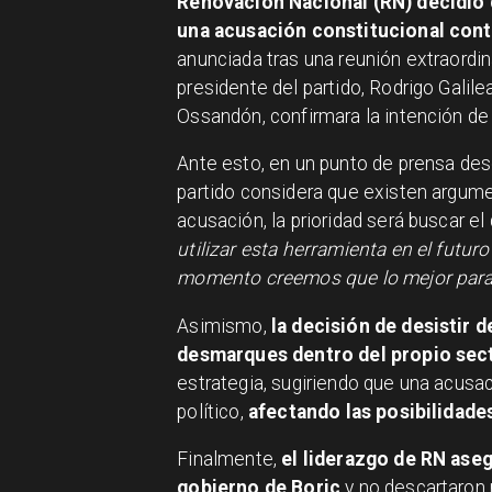
Renovación Nacional (RN) decidió d
una acusación constitucional contr
anunciada tras una reunión extraordin
presidente del partido, Rodrigo Galil
Ossandón, confirmara la intención de
Ante esto, en un punto de prensa desd
partido considera que existen argume
acusación, la prioridad será buscar el
utilizar esta herramienta en el futuro
momento creemos que lo mejor para el
Asimismo,
la decisión de desistir 
desmarques dentro del propio sect
estrategia, sugiriendo que una acusac
político,
afectando las posibilidade
Finalmente,
el liderazgo de RN ase
gobierno de Boric
y no descartaron 