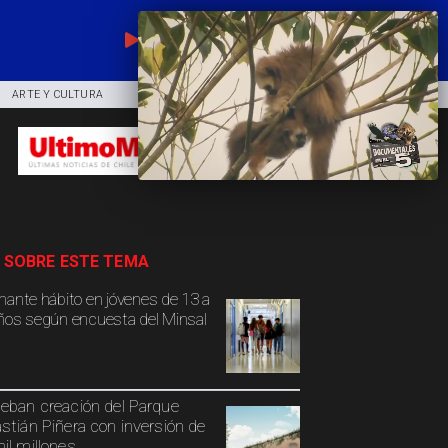
EN VIVO
ARTE Y CULTURA
COMUNIDAD
DEPORTES
 SOBRE ESTE TEMA
mante hábito en jóvenes de 13 a
ños según encuesta del Minsal
eban creación del Parque
stián Piñera con inversión de
il millones