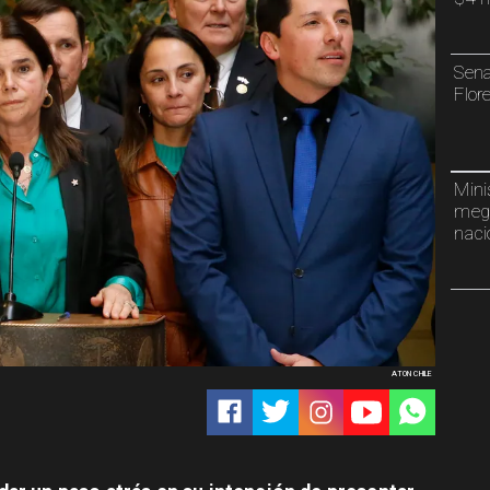
Sena
Flor
Mini
mega
naci
ATON CHILE