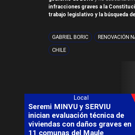
infracciones graves a la Constituc
trabajo legislativo y la búsqueda d
GABRIEL BORIC
RENOVACIÓN N
CHILE
Local
Fondo Orasmi entrega apoyo a
familia de Romeral para
costear alimentación
especializada de niño con