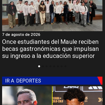
7 de agosto de 2026
7
Álvarez-Salamanca lidera la apuesta
regional para consolidar el Paso
Pehuenche como alternativa a Los
Libertadores
IR A
DEPORTES