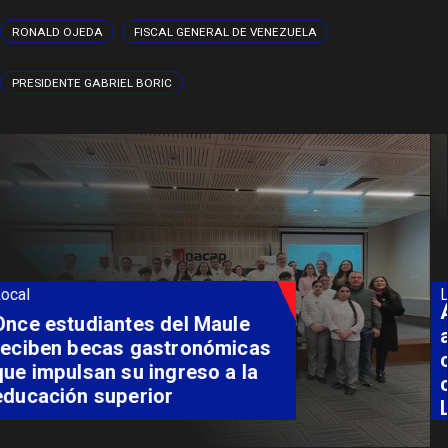
RONALD OJEDA
FISCAL GENERAL DE VENEZUELA
PRESIDENTE GABRIEL BORIC
Local
Álvarez-Salamanca lidera la
apuesta regional para
consolidar el Paso Pehuenche
como alternativa a Los
Libertadores