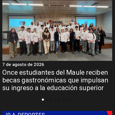
7 de agosto de 2026
7
Álvarez-Salamanca lidera la apuesta
regional para consolidar el Paso
Pehuenche como alternativa a Los
Libertadores