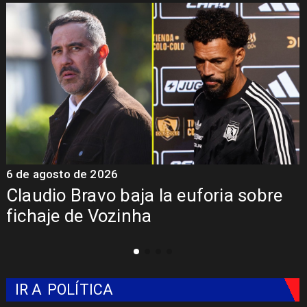
5 de agosto de 2026
5
Presentación de Vozinha en Colo
Colo: Fecha, Estadio y Contrato
IR A
POLÍTICA