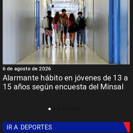
6 de agosto de 2026
6
a
Aprueban creación del Parque
Sebastián Piñera con inversión de $4
mil millones
IR A
DEPORTES