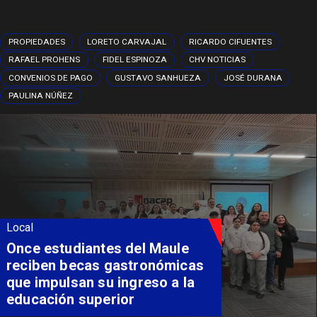
PROPIEDADES
LORETO CARVAJAL
RICARDO CIFUENTES
RAFAEL PROHENS
FIDEL ESPINOZA
CHV NOTICIAS
CONVENIOS DE PAGO
GUSTAVO SANHUEZA
JOSÉ DURANA
PAULINA NÚÑEZ
Local
Álvarez-Salamanca lidera la
apuesta regional para
consolidar el Paso Pehuenche
como alternativa a Los
Libertadores