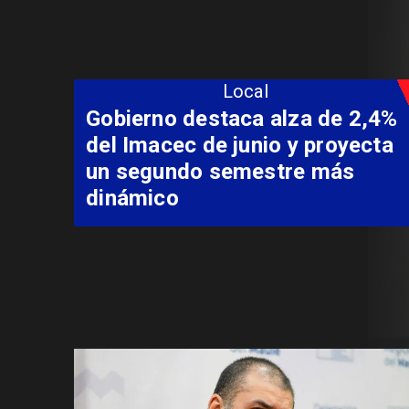
Local
Coordinación entre Curepto,
Delegación Presidencial y
Carabineros permite rescate
aeromédico de paciente
aislado