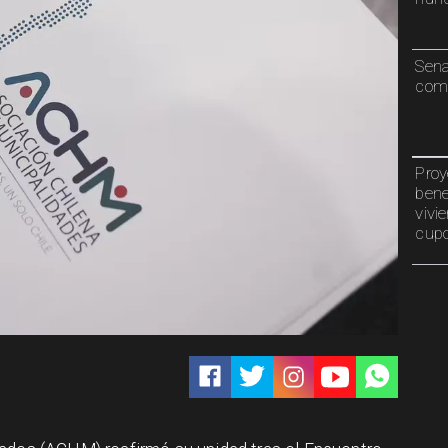
Sen
comp
Proy
bene
vivi
cup