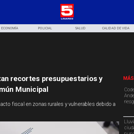
ECONOMÍA
POLICIAL
SALUD
CALIDAD DE VIDA
zan recortes presupuestarios y
MÁS
omún Municipal
Code
Ande
ries
cto fiscal en zonas rurales y vulnerables debido a
Lluv
ciud
nunc