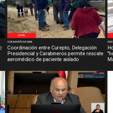
LOCAL
3 DE AGOSTO DE 2026
3 DE
c
Coordinación entre Curepto, Delegación
Ho
Presidencial y Carabineros permite rescate
"h
aeromédico de paciente aislado
Ma