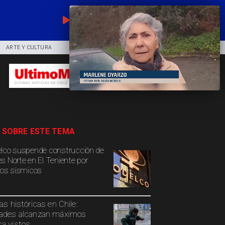
EN VIVO
ARTE Y CULTURA
COMUNIDAD
DEPORTES
 SOBRE ESTE TEMA
lco suspende construcción de
s Norte en El Teniente por
gos sísmicos
ias históricas en Chile:
ades alcanzan máximos
a vistos