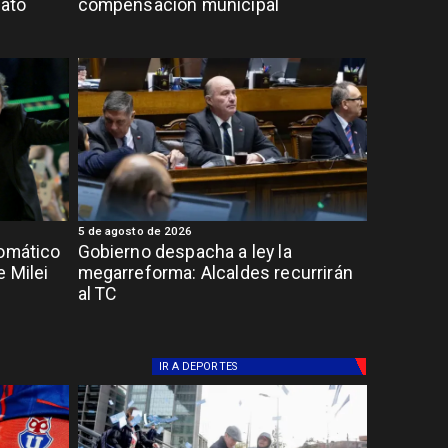
rato
compensación municipal
5 de agosto de 2026
lomático
Gobierno despacha a ley la
 Milei
megarreforma: Alcaldes recurrirán
al TC
IR A
DEPORTES