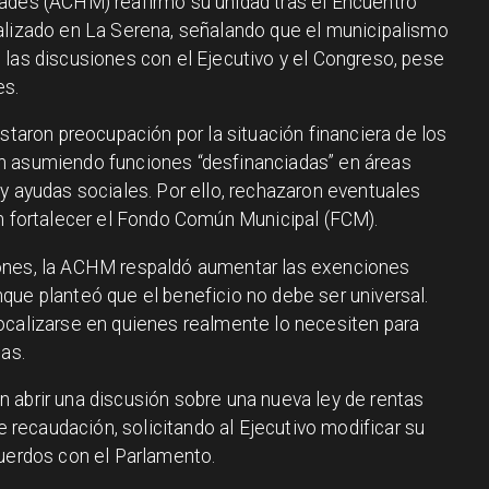
ades (ACHM) reafirmó su unidad tras el Encuentro
alizado en La Serena, señalando que el municipalismo
 las discusiones con el Ejecutivo y el Congreso, pese
es.
estaron preocupación por la situación financiera de los
n asumiendo funciones “desfinanciadas” en áreas
y ayudas sociales. Por ello, rechazaron eventuales
on fortalecer el Fondo Común Municipal (FCM).
ones, la ACHM respaldó aumentar las exenciones
que planteó que el beneficio no debe ser universal.
ocalizarse en quienes realmente lo necesiten para
cas.
 abrir una discusión sobre una nueva ley de rentas
ecaudación, solicitando al Ejecutivo modificar su
cuerdos con el Parlamento.