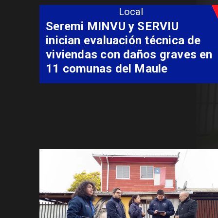
Local
Fondo Orasmi entrega apoyo a
familia de Romeral para
costear alimentación
especializada de niño con
Síndrome de Intestino Corto