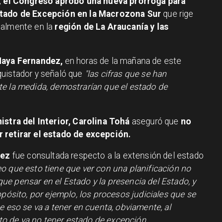
,
el Congreso aprobó una nueva prórroga para
Estado de Excepción en la Macrozona Sur
que rige
palmente en la
región de La Araucanía y las
Maya Fernandez,
en horas de la mañana de este
quistador y señaló que
"las cifras que se han
te la medida, demostrarían que el estado de
istra del Interior, Carolina Tohá
aseguró que
no
r retirar el estado de excepción.
dez
fue consultada respecto a la extensión del estado
eo que esto tiene que ver con una planificación no
e pensar en el Estado y la presencia del Estado, y
opósito, por ejemplo, los procesos judiciales que se
e eso se va a tener en cuenta, obviamente, al
o de ya no tener estado de excepción