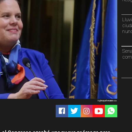
Lluv
ciud
nunc
Sen
comp
X @mayafernandeza