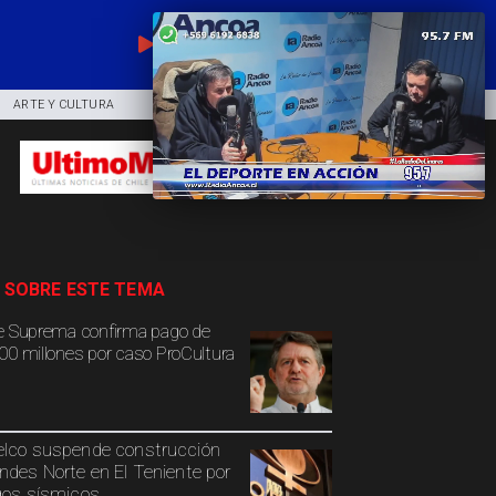
EN VIVO
ARTE Y CULTURA
COMUNIDAD
DEPORTES
 SOBRE ESTE TEMA
e Suprema confirma pago de
00 millones por caso ProCultura
lco suspende construcción
ndes Norte en El Teniente por
gos sísmicos