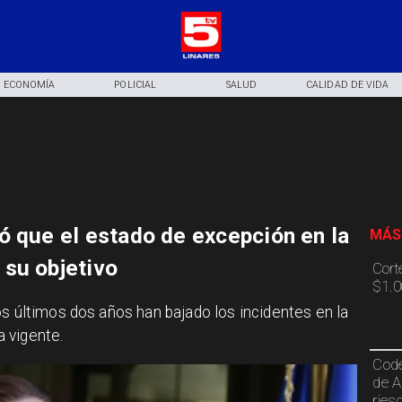
ECONOMÍA
POLICIAL
SALUD
CALIDAD DE VIDA
ó que el estado de excepción en la
MÁS
su objetivo
Cort
$1.0
os últimos dos años han bajado los incidentes en la
ra vigente.
Code
de A
ries