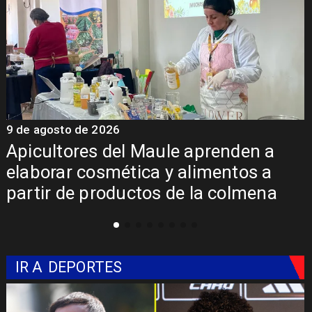
9 de agosto de 2026
9
Álvarez-Salamanca destaca
inversión regional en el inicio de
obras de la Subcomisaría Maule
Norte
IR A
DEPORTES