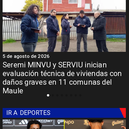
5 de agosto de 2026
5
Fondo Orasmi entrega apoyo a
familia de Romeral para costear
alimentación especializada de niño
con Síndrome de Intestino Corto
IR A
DEPORTES