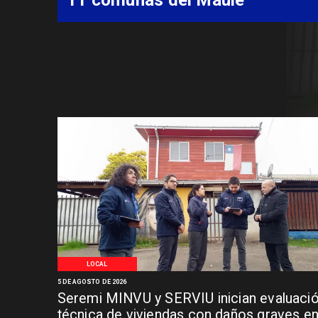
Síndrome de Intestino Corto
LOCAL
5 DE AGOSTO DE 2026
Seremi MINVU y SERVIU inician evaluaci
técnica de viviendas con daños graves e