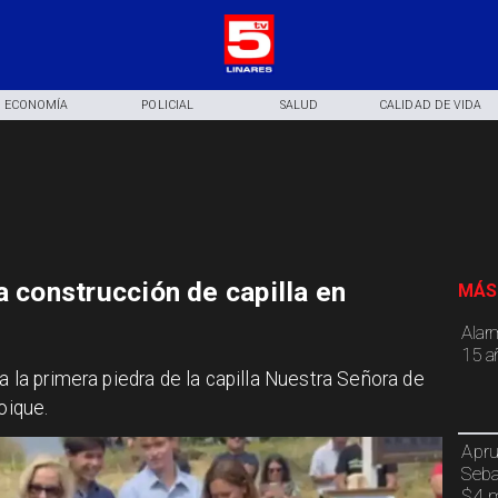
ECONOMÍA
POLICIAL
SALUD
CALIDAD DE VIDA
a construcción de capilla en
MÁS
Alar
15 a
a la primera piedra de la capilla Nuestra Señora de
oique.
Apru
Seba
$4 m