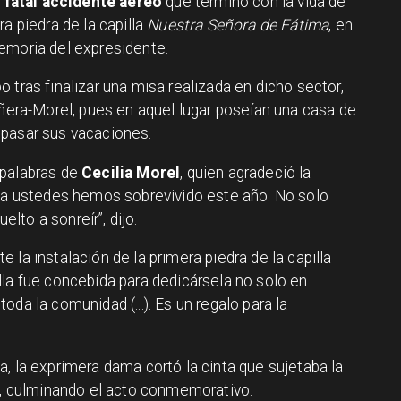
l
fatal accidente aéreo
que terminó con la vida de
era piedra de la capilla
Nuestra Señora de Fátima
, en
emoria del expresidente.
 tras finalizar una misa realizada en dicho sector,
iñera-Morel, pues en aquel lugar poseían una casa de
 pasar sus vacaciones.
 palabras de
Cecilia Morel
, quien agradeció la
s a ustedes hemos sobrevivido este año. No solo
to a sonreír”, dijo.
 la instalación de la primera piedra de la capilla
lla fue concebida para dedicársela no solo en
da la comunidad (...). Es un regalo para la
, la exprimera dama cortó la cinta que sujetaba la
da, culminando el acto conmemorativo.