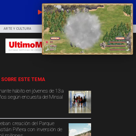
EN VIVO
ARTE Y CULTURA
COMUNIDAD
DEPORTES
 SOBRE ESTE TEMA
mante hábito en jóvenes de 13 a
ños según encuesta del Minsal
eban creación del Parque
stián Piñera con inversión de
il millones