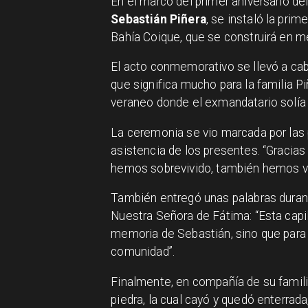
En el marco del primer aniversario de
Sebastián Piñera
, se instaló la prim
Bahía Coique, que se construirá en m
El acto conmemorativo se llevó a cabo
que significa mucho para la familia P
veraneo donde el exmandatario solía
La ceremonia se vio marcada por las
asistencia de los presentes. “Gracia
hemos sobrevivido, también hemos vuel
También entregó unas palabras durante
Nuestra Señora de Fátima: “Esta capi
memoria de Sebastián, sino que para to
comunidad”.
Finalmente, en compañía de su familia
piedra, la cual cayó y quedó enterra