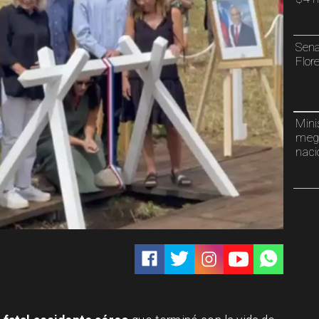
Sena
Flor
Mini
mega
naci