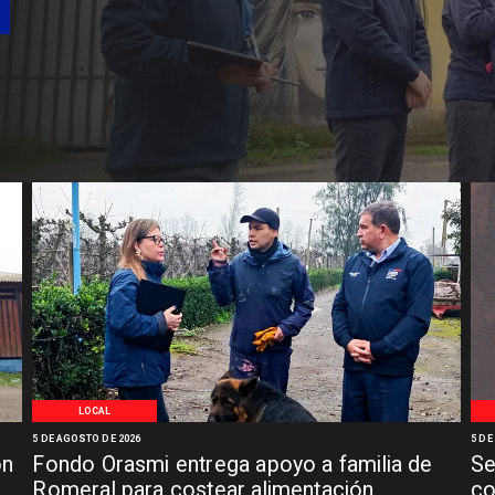
LOCAL
5 DE AGOSTO DE 2026
5 DE
ón
Fondo Orasmi entrega apoyo a familia de
Se
n
Romeral para costear alimentación
co