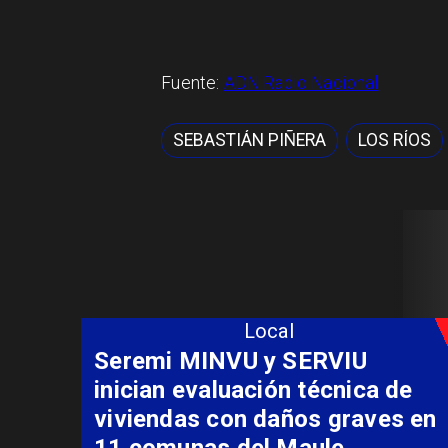
Fuente:
ADN Radio Nacional
SEBASTIÁN PIÑERA
LOS RÍOS
Local
Fondo Orasmi entrega apoyo a
familia de Romeral para
costear alimentación
especializada de niño con