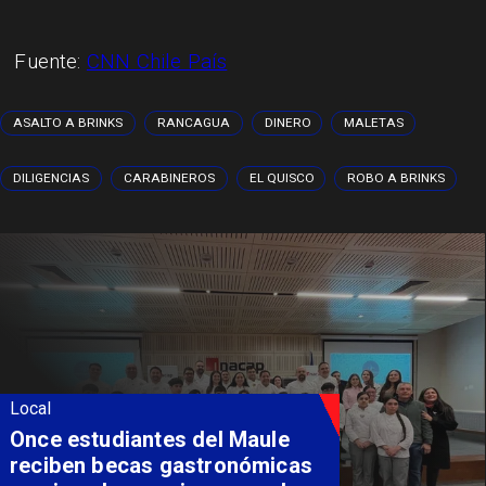
Fuente:
CNN Chile País
ASALTO A BRINKS
RANCAGUA
DINERO
MALETAS
DILIGENCIAS
CARABINEROS
EL QUISCO
ROBO A BRINKS
Local
Once estudiantes del Maule
reciben becas gastronómicas