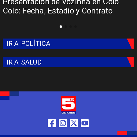
Colo
La Roja enfrentará a los anfitr
ato
del Mundial 2026
IR A
POLÍTICA
IR A
SALUD