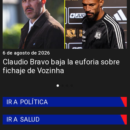
6 de agosto de 2026
5
Claudio Bravo baja la euforia sobre
fichaje de Vozinha
IR A
POLÍTICA
IR A
SALUD