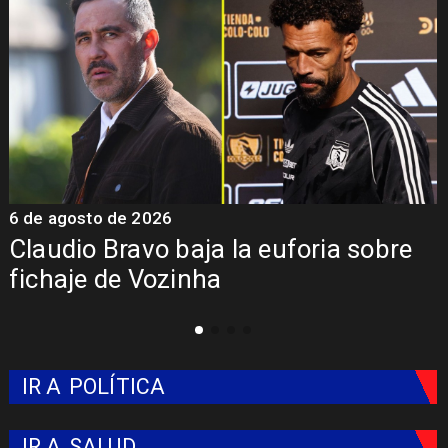
6 de agosto de 2026
5
Claudio Bravo baja la euforia sobre
fichaje de Vozinha
IR A
POLÍTICA
IR A
SALUD