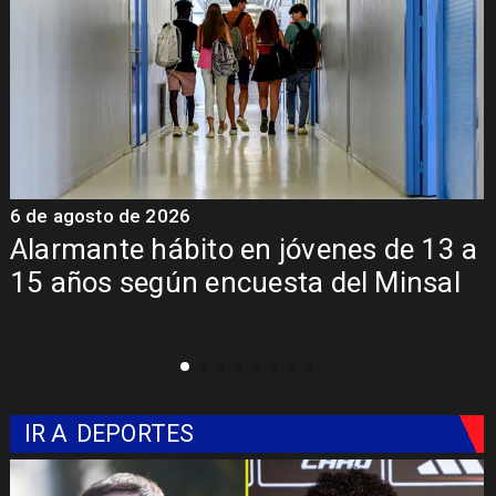
6 de agosto de 2026
6
a
Aprueban creación del Parque
Sebastián Piñera con inversión de $4
mil millones
IR A
DEPORTES