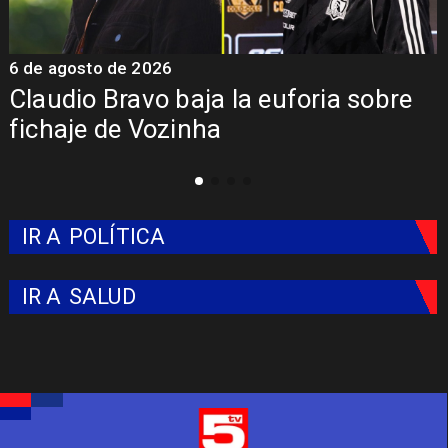
5 de agosto de 2026
5
Presentación de Vozinha en Colo
Colo: Fecha, Estadio y Contrato
IR A
POLÍTICA
IR A
SALUD