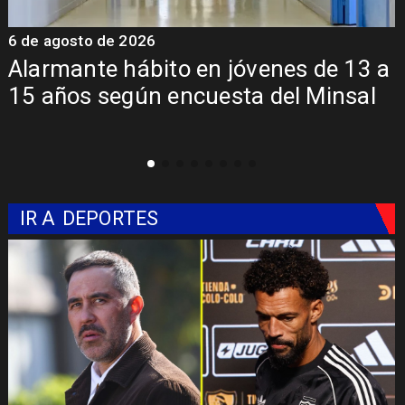
6 de agosto de 2026
6
a
Aprueban creación del Parque
Sebastián Piñera con inversión de $4
mil millones
IR A
DEPORTES