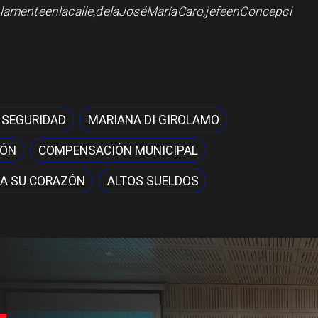
lamenteenlacalle,delaJoséMaríaCaro,jefeenConcepci
 SEGURIDAD
MARIANA DI GIROLAMO
IÓN
COMPENSACIÓN MUNICIPAL
A SU CORAZÓN
ALTOS SUELDOS