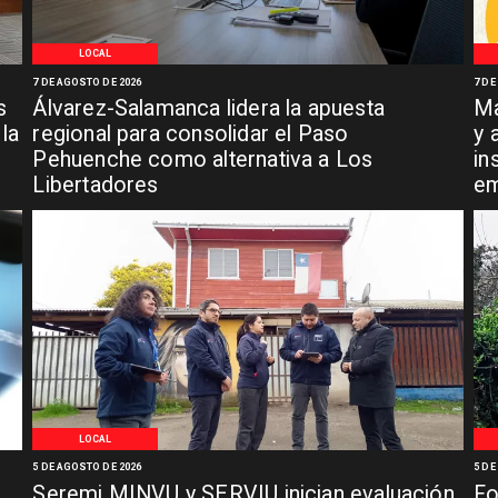
LOCAL
7 DE AGOSTO DE 2026
7 DE
s
Álvarez-Salamanca lidera la apuesta
Ma
la
regional para consolidar el Paso
y 
Pehuenche como alternativa a Los
in
Libertadores
em
LOCAL
5 DE AGOSTO DE 2026
5 DE
Seremi MINVU y SERVIU inician evaluación
Fo