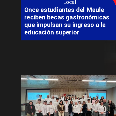
Local
Álvarez-Salamanca lidera la
apuesta regional para
consolidar el Paso Pehuenche
como alternativa a Los
Libertadores