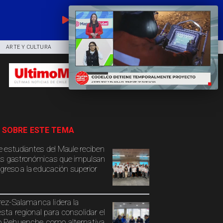
EN VIVO
ARTE Y CULTURA
COMUNIDAD
DEPORTES
 SOBRE ESTE TEMA
 estudiantes del Maule reciben
s gastronómicas que impulsan
ngreso a la educación superior
rez-Salamanca lidera la
sta regional para consolidar el
 Pehuenche como alternativa