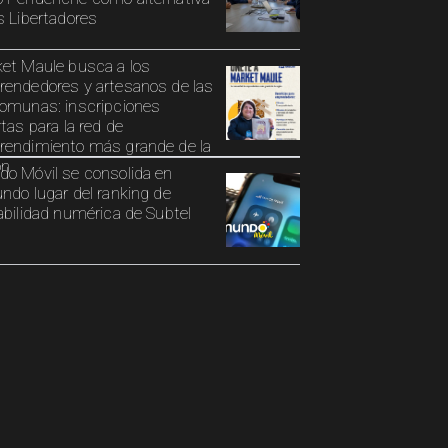
s Libertadores
et Maule busca a los
endedores y artesanos de las
omunas: inscripciones
rtas para la red de
endimiento más grande de la
ón
o Móvil se consolida en
ndo lugar del ranking de
abilidad numérica de Subtel