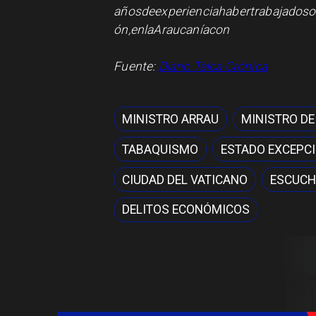
añosdeexperienciahabertrabajadoso
ón,enlaAraucaníacon
Fuente:
Diario Talca Crónica
MINISTRO ARRAU
MINISTRO DE
TABAQUISMO
ESTADO EXCEPC
CIUDAD DEL VATICANO
ESCUCH
DELITOS ECONÓMICOS