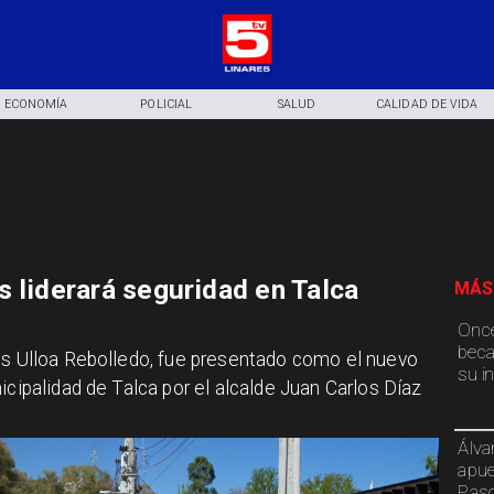
ECONOMÍA
POLICIAL
SALUD
CALIDAD DE VIDA
s liderará seguridad en Talca
MÁS
Once
beca
is Ulloa Rebolledo, fue presentado como el nuevo
su i
icipalidad de Talca por el alcalde Juan Carlos Díaz
Álva
apue
Paso