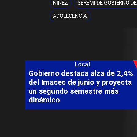
NIÑEZ
SEREMI DE GOBIERNO D
ADOLECENCIA
Local
Coordinación entre Curepto,
Delegación Presidencial y
Carabineros permite rescate
aeromédico de paciente
aislado