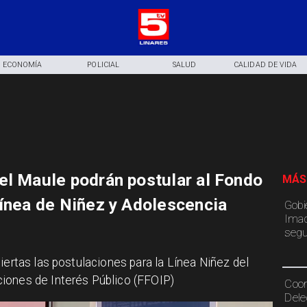
ECONOMÍA
POLICIAL
SALUD
CALIDAD DE VIDA
el Maule podrán postular al Fondo
MÁS
línea de Niñez y Adolescencia
Gobi
Imac
segu
biertas las postulaciones para la Línea Niñez del
iones de Interés Público (FFOIP)
Coor
Dele