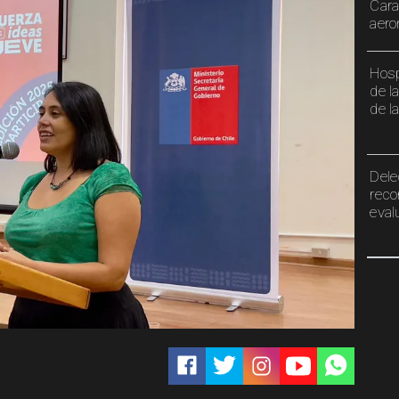
Cara
aero
Hosp
de l
de l
Dele
reco
eval