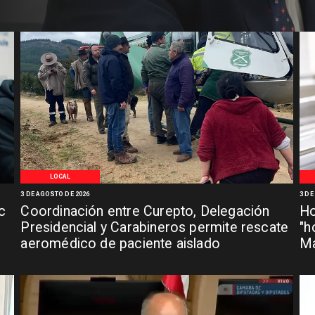
LOCAL
3 DE AGOSTO DE 2026
3 DE
c
Coordinación entre Curepto, Delegación
Ho
Presidencial y Carabineros permite rescate
"h
aeromédico de paciente aislado
Ma