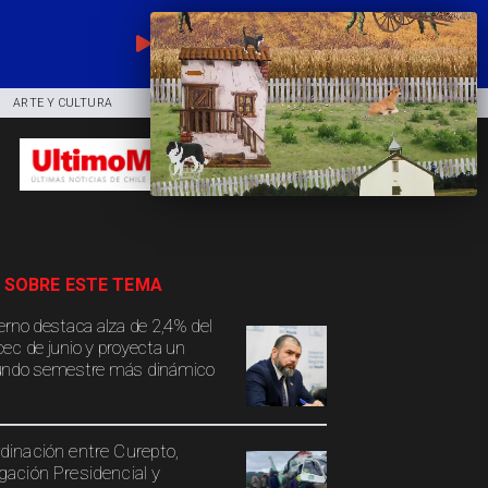
EN VIVO
ARTE Y CULTURA
COMUNIDAD
DEPORTES
 SOBRE ESTE TEMA
erno destaca alza de 2,4% del
ec de junio y proyecta un
ndo semestre más dinámico
dinación entre Curepto,
gación Presidencial y