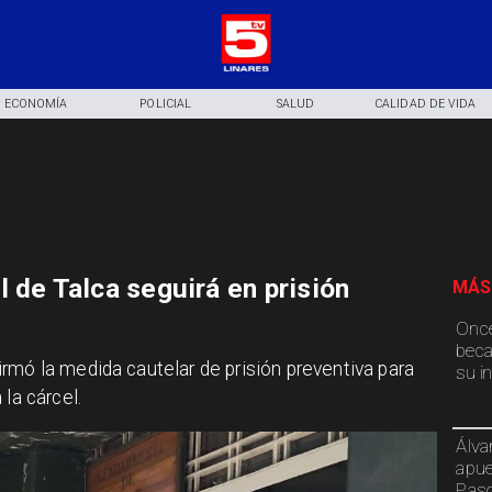
ECONOMÍA
POLICIAL
SALUD
CALIDAD DE VIDA
 de Talca seguirá en prisión
MÁS
Once
beca
rmó la medida cautelar de prisión preventiva para
su i
la cárcel.
Álva
apue
Paso