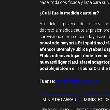
base, toda dosificada y lista para su 
¿Cuál fue la medida cautelar?
Atendida la gravedad del delito y a peti
decretóla medida cautelar prisión p
surevisióndiciembre pasadoy asuvo,
onvotode mayoría.Estopúltimo,tr
efensoriaPenalyPública yrebati dap
Elplazodeinvestigaci ónde tresme
nuevasdiligencias,l afaseindagato
posiblejuicioen el TribunalOrald e
Fuente:
Diario Talca Crónica
MINISTRO ARRAU
MINISTRO DE