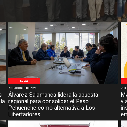
LOCAL
7 DE AGOSTO DE 2026
7 DE
s
Álvarez-Salamanca lidera la apuesta
Ma
la
regional para consolidar el Paso
y 
Pehuenche como alternativa a Los
in
Libertadores
em