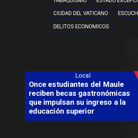
TABAQUISMO
ESTADO EXCEPC
CIUDAD DEL VATICANO
ESCUCH
DELITOS ECONÓMICOS
Local
Álvarez-Salamanca lidera la
apuesta regional para
consolidar el Paso Pehuenche
como alternativa a Los
Libertadores