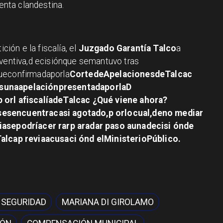
venta clandestina.
ción e la fiscalía, el
Juzgado Garantía Talco
a
reventiva,d ecisiónque semantuvo tras
fueconfirmadaporla
CortedeApelacionesdeTalcac
ásunaapelaciónpresentadaporla
D
 orl afiscalíadeTalcac ¿Qué viene ahora?
sesencuentracasi agotado,p orlocual,deno mediar
riasepodríacer rarp aradar paso aunadecisi ónde
Talcap reviaacusaci ónd elMinisterioPúblico.
 SEGURIDAD
MARIANA DI GIROLAMO