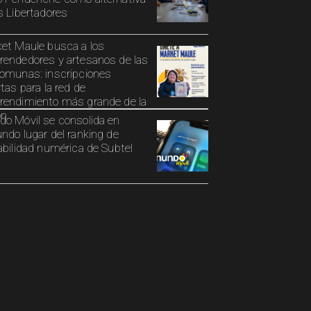
s Libertadores
et Maule busca a los
endedores y artesanos de las
omunas: inscripciones
rtas para la red de
endimiento más grande de la
ón
o Móvil se consolida en
ndo lugar del ranking de
abilidad numérica de Subtel