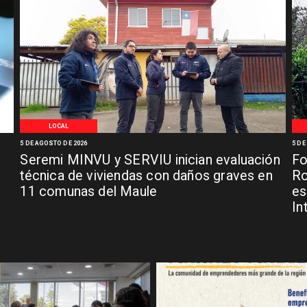
LOCAL
5 DE AGOSTO DE 2026
5 DE
Seremi MINVU y SERVIU inician evaluación
Fo
técnica de viviendas con daños graves en
Ro
11 comunas del Maule
es
In