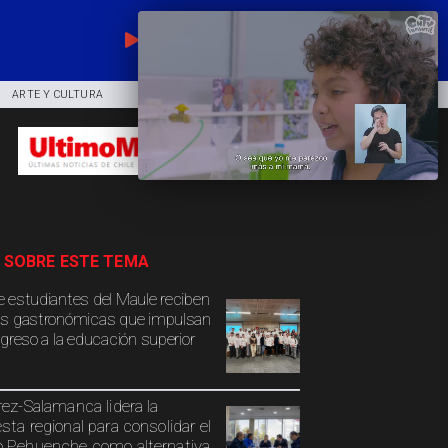
EN VIVO
ARTE Y CULTURA
COMUNIDAD
DEPORTES
 SOBRE ESTE TEMA
 estudiantes del Maule reciben
s gastronómicas que impulsan
ngreso a la educación superior
rez-Salamanca lidera la
sta regional para consolidar el
 Pehuenche como alternativa