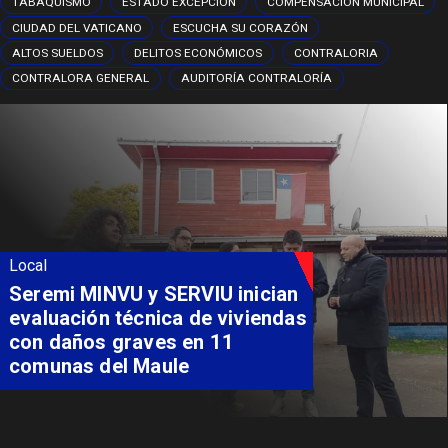
TABAQUISMO
ESTADO EXCEPCIÓN
COMPENSACIÓN MUNICIPAL
CIUDAD DEL VATICANO
ESCUCHA SU CORAZÓN
ALTOS SUELDOS
DELITOS ECONÓMICOS
CONTRALORIA
CONTRALORA GENERAL
AUDITORÍA CONTRALORÍA
Local
Fondo Orasmi entrega apoyo a
familia de Romeral para
costear alimentación
especializada de niño con
Síndrome de Intestino Corto