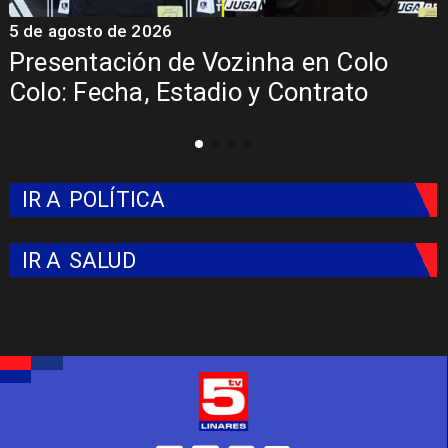
5 de agosto de 2026
n Colo
La Roja enfrentará a los anf
trato
del Mundial 2026
IR A
POLÍTICA
IR A
SALUD