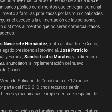
lsados a nivel nacional por el Fondo de Solidaridad e
 un banco público de alimentos que entregan semanal
alimento a familias priorizadas por las municipalidades
gurar el acceso a la alimentación de las personas
po distintos alimentos que no serán comercializados
macenes.
ás Navarrete Hernández
, junto al alcalde de Curicó,
delegado presidencial provincial,
José Patricio
al y Familia,
Sandra Lastra Morales
, y la directora
dés
, anunciaron la implementación del nuevo
 de Curicó.
oMercado Solidario de Curicó será de 12 meses,
or parte del FOSIS. Dichos recursos serán
ir bienes y maquinarias e implementar el espacio de
os guarda relación con familias u hogares con jefatura