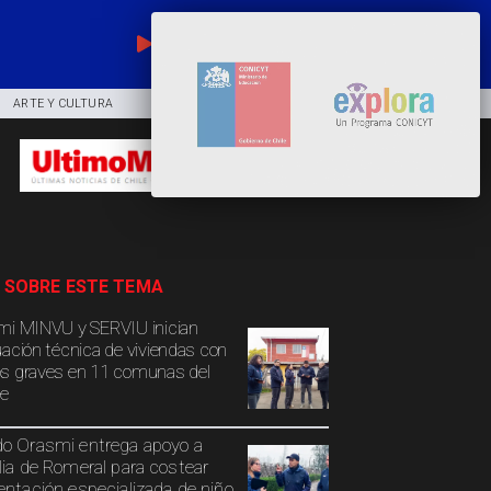
EN VIVO
ARTE Y CULTURA
COMUNIDAD
DEPORTES
 SOBRE ESTE TEMA
mi MINVU y SERVIU inician
uación técnica de viviendas con
s graves en 11 comunas del
e
o Orasmi entrega apoyo a
lia de Romeral para costear
entación especializada de niño