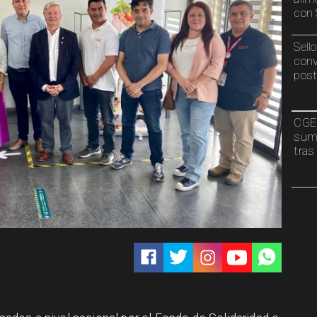
con 
Sell
conv
post
CGE 
sumi
tras