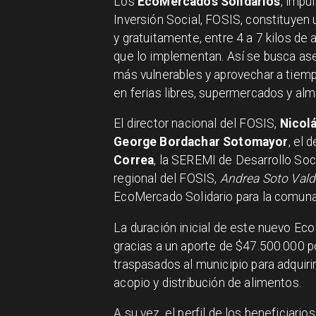
Los
EcoMercados Solidarios
, impu
Inversión Social, FOSIS, constituyen
y gratuitamente, entre 4 a 7 kilos de 
que lo implementan. Así se busca ase
más vulnerables y aprovechar a tiem
en ferias libres, supermercados y al
El director nacional del FOSIS,
Nicol
George Bordachar Sotomayor
, el 
Correa
, la SEREMI de Desarrollo Soci
regional del FOSIS,
Andrea Soto Val
EcoMercado Solidario para la comuna
La duración inicial de este nuevo Ec
gracias a un aporte de $47.500.000 p
traspasados al municipio para adquir
acopio y distribución de alimentos.
A su vez, el perfil de los beneficiari