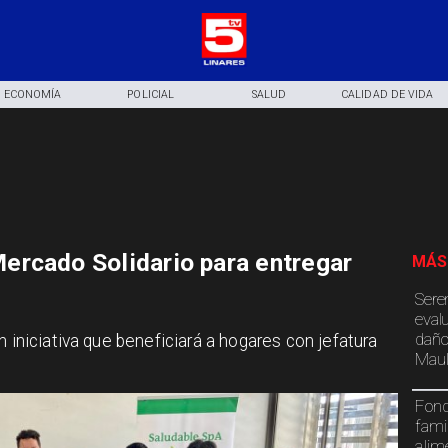
ECONOMÍA
POLICIAL
SALUD
CALIDAD DE VIDA
ercado Solidario para entregar
MÁS
Sere
eval
daño
n iniciativa que beneficiará a hogares con jefatura
Maul
Fond
fami
alim