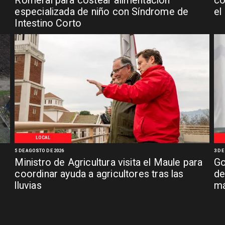
n
Romeral para costear alimentación
co
especializada de niño con Síndrome de
el
Intestino Corto
LOCAL
5 DE AGOSTO DE 2026
3 DE
Ministro de Agricultura visita el Maule para
Go
coordinar ayuda a agricultores tras las
de
lluvias
má