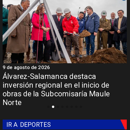
9 de agosto de 2026
9
Álvarez-Salamanca destaca
inversión regional en el inicio de
obras de la Subcomisaría Maule
Norte
IR A
DEPORTES