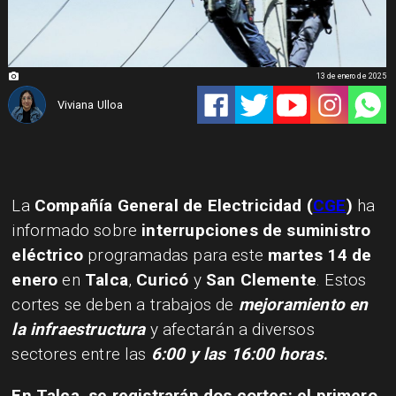
13 de enero de 2025
Viviana Ulloa
La
Compañía General de Electricidad (
CGE
)
ha
informado sobre
interrupciones de suministro
eléctrico
programadas para este
martes 14 de
enero
en
Talca
,
Curicó
y
San Clemente
. Estos
cortes se deben a trabajos de
mejoramiento en
la infraestructura
y afectarán a diversos
sectores entre las
6:00 y las 16:00 horas
.
En
Talca
, se registrarán dos cortes: el primero,