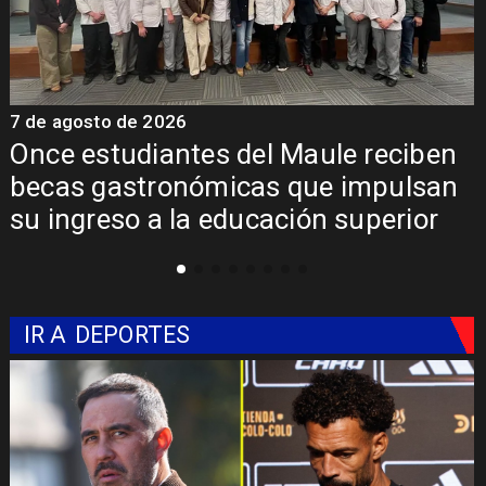
7 de agosto de 2026
e reciben
Álvarez-Salamanca lidera la
 impulsan
regional para consolidar el 
superior
Pehuenche como alternativa
Libertadores
IR A
DEPORTES