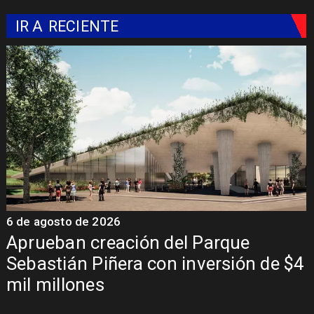
IR A
RECIENTE
 agosto de 2026
6 de a
ueban creación del Parque
Clau
astián Piñera con inversión de $4
fich
 millones