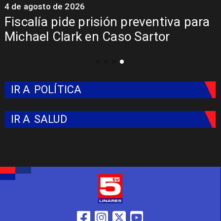
4 de agosto de 2026
6
Fiscalía pide prisión preventiva para
Michael Clark en Caso Sartor
IR A
POLÍTICA
IR A
SALUD