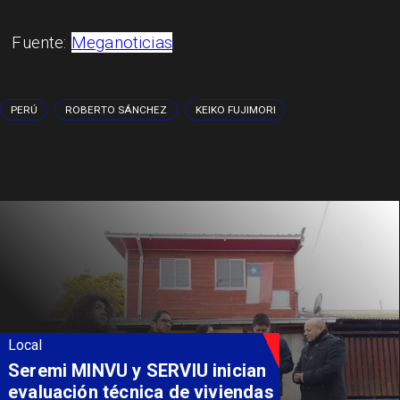
​Fuente:
Meganoticias
PERÚ
ROBERTO SÁNCHEZ
KEIKO FUJIMORI
Local
Fondo Orasmi entrega apoyo a
familia de Romeral para