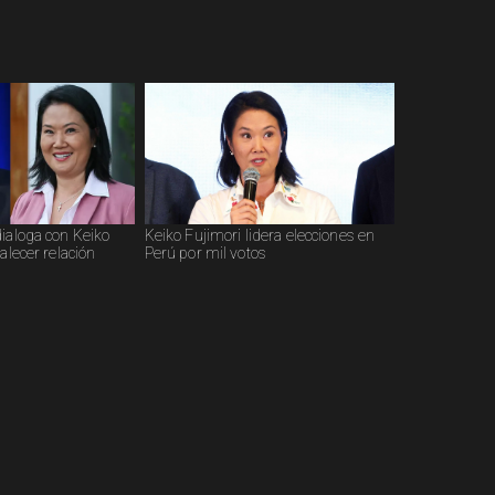
dialoga con Keiko
Keiko Fujimori lidera elecciones en
alecer relación
Perú por mil votos