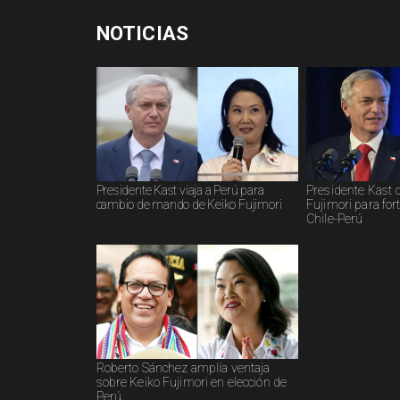
NOTICIAS
Presidente Kast viaja a Perú para
Presidente Kast 
cambio de mando de Keiko Fujimori
Fujimori para fort
Chile-Perú
Roberto Sánchez amplía ventaja
sobre Keiko Fujimori en elección de
Perú